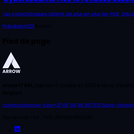
Les cyberattaques ciblent de plus en plus les PME. Déco
Précédent
1
2
3
Suivant
Pied de page
Arrow IT SRL
, agence IT fondée en 2023 à Mons. Dévelop
Belgique.
contact@arrow-it.be
+32 65 94 96 98
7333
Saint-Ghislai
Numéro de TVA :
TVA : BE0696.960.836