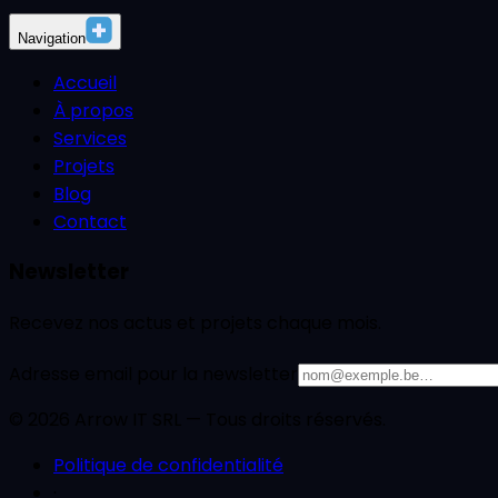
Navigation
Accueil
À propos
Services
Projets
Blog
Contact
Newsletter
Recevez nos actus et projets chaque mois.
Adresse email pour la newsletter
©
2026
Arrow IT SRL — Tous droits réservés.
Politique de confidentialité
·