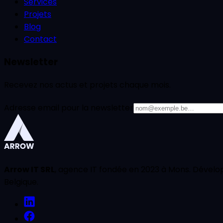
Services
Projets
Blog
Contact
Newsletter
Recevez nos actus et projets chaque mois.
Adresse email pour la newsletter
Arrow IT SRL
, agence IT fondée en 2023 à Mons. Dévelop
Belgique.